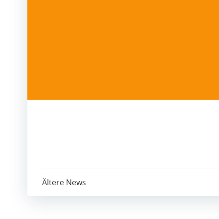
Post
Ältere News
navigation