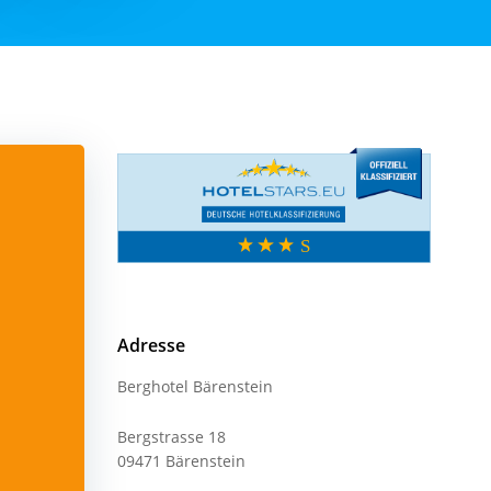
Adresse
Berghotel Bärenstein
Bergstrasse 18
09471 Bärenstein