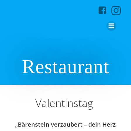
Zum
Inhalt
springen
Restaurant
Valentinstag
„Bärenstein verzaubert – dein Herz