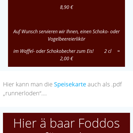
8,90 €
Auf Wunsch servieren wir Ihnen, einen Schoko- oder
Vogelbeereierlikör
im Waffel- oder Schokobecher zum Eis! 2 cl =
2,00 €
Hier kann man die
Speisekarte
auch als .pdf
„runnerloden“….
Hier ä baar Foddos