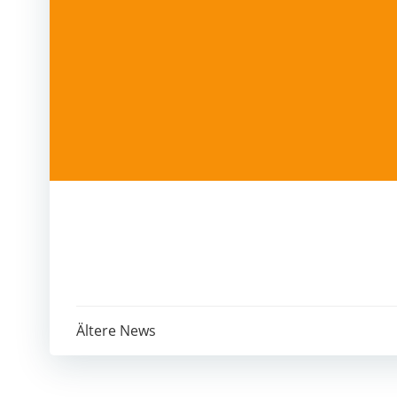
Post
Ältere News
navigation