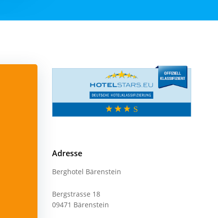
Adresse
Berghotel Bärenstein
Bergstrasse 18
09471 Bärenstein