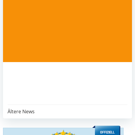
Post
Ältere News
navigation