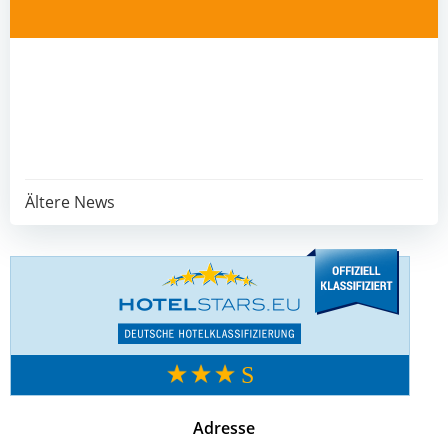
Post
Ältere News
navigation
Adresse