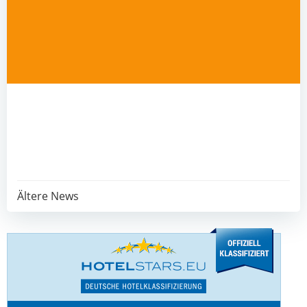
Post
Ältere News
navigation