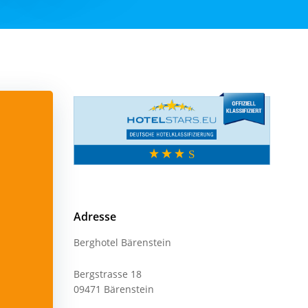
Adresse
Berghotel Bärenstein
Bergstrasse 18
09471 Bärenstein