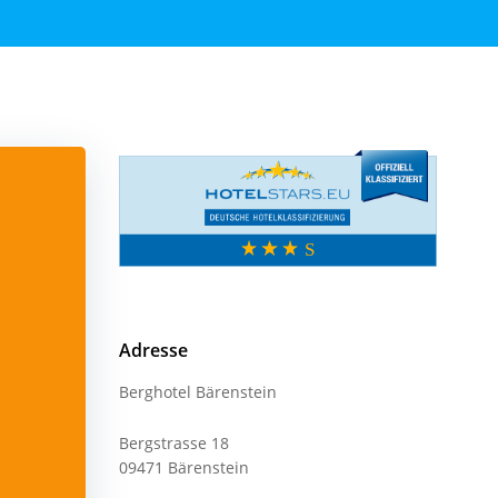
Adresse
Berghotel Bärenstein
Bergstrasse 18
09471 Bärenstein