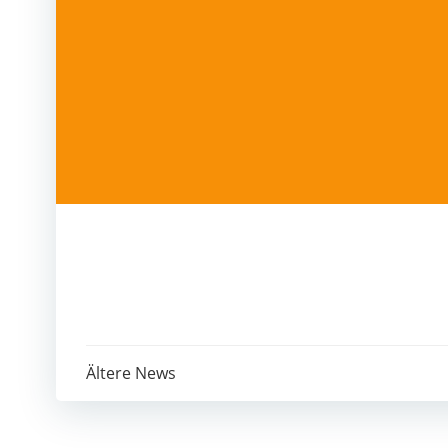
Post
Ältere News
navigation