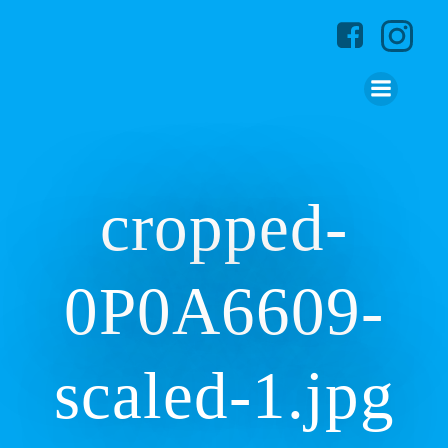
Zum
Inhalt
springen
cropped-
0P0A6609-
scaled-1.jpg