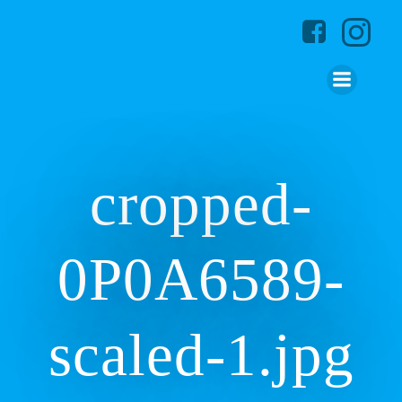
Zum
Inhalt
springen
cropped-
0P0A6589-
scaled-1.jpg