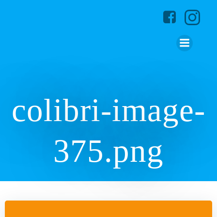
Zum
Inhalt
springen
colibri-image-
375.png