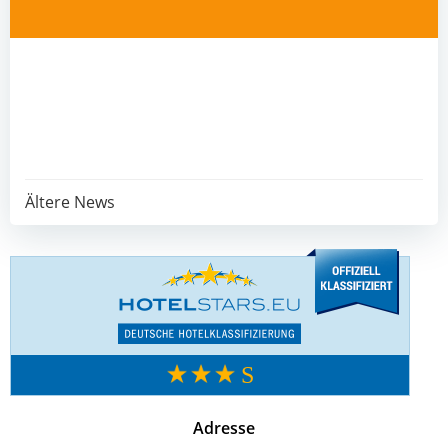
Post
Ältere News
navigation
Adresse