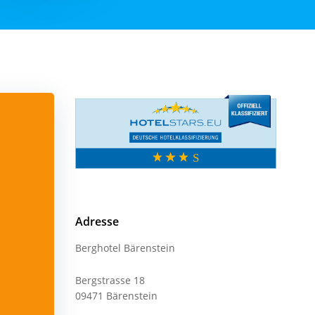
Adresse
Berghotel Bärenstein
Bergstrasse 18
09471 Bärenstein