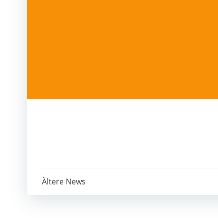
Post
Ältere News
navigation