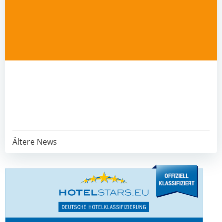
Post
Ältere News
navigation