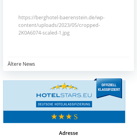
https://berghotel-baerenstein.de/wp-
content/uploads/2023/05/cropped-
2K0A6074-scaled-1.jpg
Post
Ältere News
navigation
Adresse