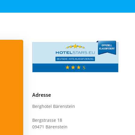
Adresse
Berghotel Bärenstein
Bergstrasse 18
09471 Bärenstein