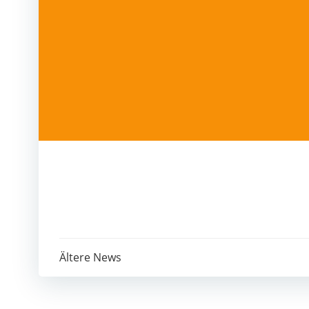
Post
Ältere News
navigation