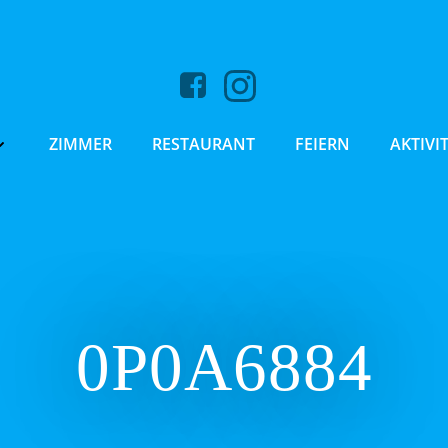
ZIMMER
RESTAURANT
FEIERN
AKTIVI
0P0A6884