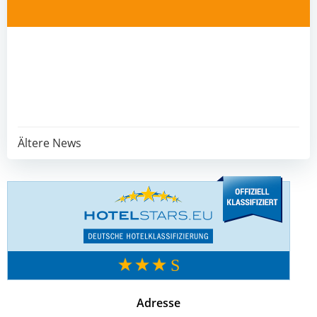
Post
Ältere News
navigation
Adresse