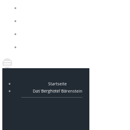
FEIERN
AKTIVITÄTEN
NEWS
– JETZT ONLINE BUCHEN –
Startseite
Das Berghotel Bärenstein