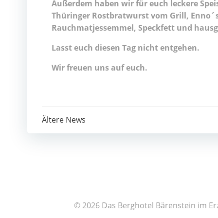
Außerdem haben wir für euch leckere Spe
Thüringer Rostbratwurst vom Grill, Enno´
Rauchmatjessemmel, Speckfett und haus
Lasst euch diesen Tag nicht entgehen.
Wir
freuen uns auf euch.
Post
Ältere News
navigation
© 2026 Das Berghotel Bärenstein im Er