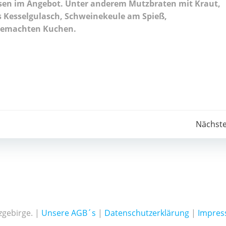
isen im Angebot. Unter anderem Mutzbraten mit Kraut,
s Kesselgulasch, Schweinekeule am Spieß,
gemachten Kuchen.
Post
Nächst
navigation
zgebirge. |
Unsere AGB´s
|
Datenschutzerklärung
|
Impre