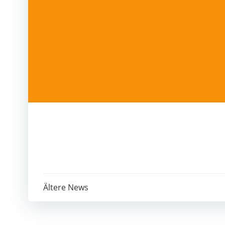
Post
Ältere News
navigation