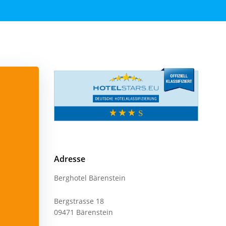
Adresse
Berghotel Bärenstein
Bergstrasse 18
09471 Bärenstein