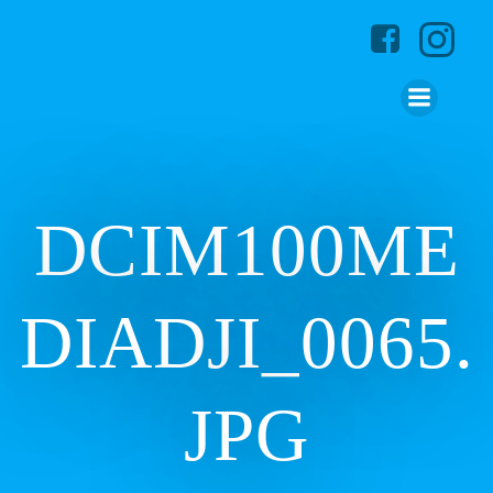
Zum
Inhalt
springen
DCIM100ME
DIADJI_0065.
JPG