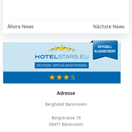
Post
Post
Ältere News
Nächste News
navigation
navigation
Adresse
Berghotel Bärenstein
Bergstrasse 18
09471 Bärenstein