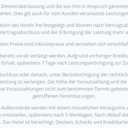
die Zimmerüberlassung und die von ihm in Anspruch genom
zahlen. Dies gilt auch für vom Kunden veranlasste Leistunge
tion des Hotels frei festgelegt und können nach Vertragsa
Vertragsabschluss und der Erbringung der Leistung mehr al
en Preise sind Inklusivpreise und verstehen sich einschlie
bereits vorab verlangt werden. Aufgrund vorheriger Kredi
 Erhalt, spätestens 7 Tage nach Leistungserbringung zur Zah
abschluss oder danach, unter Berücksichtigung der rechtli
istung zu verlangen. Die Höhe der Vorauszahlung und die 
e Vorauszahlungen nicht zum bestimmten Termin geleistet,
getroffenen Vereinbarungen.
 Außenstände werden mit einem monatlichen Verzugszins v
mitzuteilen, spätestens nach 5 Werktagen. Nach Ablauf di
. Das Hotel ist berechtigt, Devisen, Schecks und Kreditkart